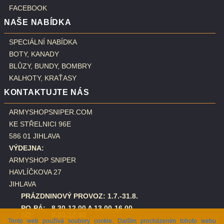
FACEBOOK
NAŠE NABÍDKA
SPECIÁLNÍ NABÍDKA
BOTY, KANADY
BLŮZY, BUNDY, BOMBRY
KALHOTY, KRAŤASY
KONTAKTUJTE NÁS
ARMYSHOPSNIPER.COM
KE STŘELNICI 96E
586 01 JIHLAVA
VÝDEJNA:
ARMYSHOP SNIPER
HAVLÍČKOVA 27
JIHLAVA
PRÁZDNINOVÝ PROVOZ: 1.7.-31.8.
PO-PÁ: 8.30-12.00 A 13.00-16.00
SO: 9.00-12.00
Tento web používá soubory cookie. Dalším procházením tohoto webu