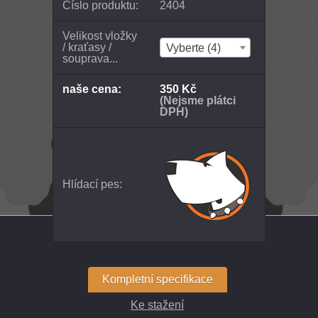
Číslo produktu:
2404
Velikost vložky
/ kraťasy /
Vyberte (4)
souprava...
naše cena:
350 Kč
(Nejsme plátci
DPH)
Hlídací pes:
Kompletní specifikace
Ke stažení