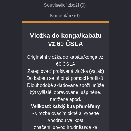
Související zboží (0)
Komentáře (0)
Vložka do konga/kabátu
vz.60 ČSLA
Originální vložka do kabátu/konga vz.
60 ČSLA
Zateplovací prošívaná vložka (vaťák)
Do kabátu se připíná pomocí knoflíků
Dlouhodobě skladované zboží, může
být vyšislé, opravované, ušpiněné,
natržené apod.
Velikosti: každý kus přeměřený
- v rozbalovacím okně si vyberte
vhodnou velikost
značení: obvod hrudníku/délka