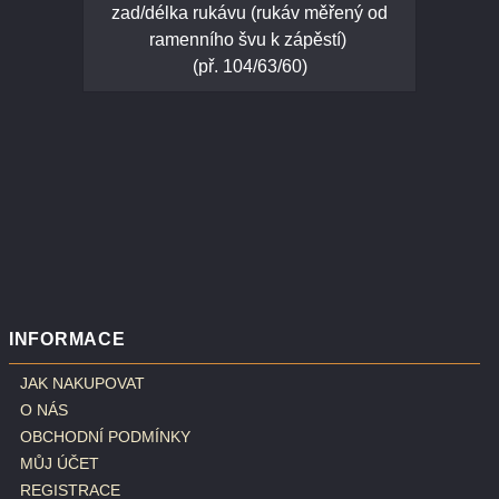
zad/délka rukávu (rukáv měřený od
ramenního švu k zápěstí)
(př. 104/63/60)
INFORMACE
JAK NAKUPOVAT
O NÁS
OBCHODNÍ PODMÍNKY
MŮJ ÚČET
REGISTRACE