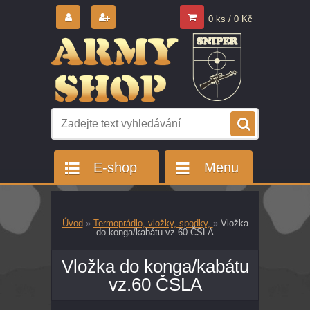
0 ks / 0 Kč
E-shop
Menu
Úvod
»
Termoprádlo, vložky, spodky,
»
Vložka
do konga/kabátu vz.60 ČSLA
Vložka do konga/kabátu
vz.60 ČSLA